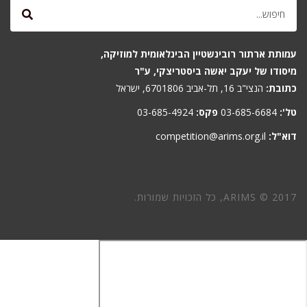
עמותת ארתור רובינשטיין הבינלאומית למוזיקה,
מיסודו של יעקב יאשה ביסטריצקי, ע"ר
כתובת:
הנצי"ב 16, תל-אביב 6701806, ישראל
טל':
03-685-6684
פקס:
03-685-4924
דוא"ל:
competition@arims.org.il
ARIMS © 2017, כל הזכויות שמורות.