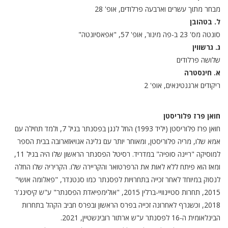
מבחר מתוך עשרים וארבעה פרלודים, אופ' 28
ל. בטהובן
סונטה מס' 23 ב-פה מינור, אופ' 57, "אפאסיונטה"
ג. גרשווין
שלושה פרלודים
א. חינסטרה
ריקודים ארגנטינאים, אופ' 2
חואן פרז פלוריסטן
חואן פרז פלוריסטן (יליד 1993) החל לנגן בפסנתר בגיל 7, ולמד תחילה עם
אמא שלו, מריה פלוריסטן, ומאוחר יותר עם גלינה אגויאזארובה בבית הספר
למוסיקה "ריינה סופיה" במדריד. רסיטל הפסנתר הראשון שלו היה בגיל 11,
ומאז הוא פיתח ללא לאות את הרפרטואר והקריירה שלו. הקריריה שלו החלה
לנסוק במיוחד לאחר זכייה בתחרויות לפסנתר כמו סנטנדר, "פאלומה אושי"
2015, תחרות סטיינוויי-ברלין 2015, "אולימפיאדת הפסנתר" ע"ש קיסינג'ר
2018, וכשגרף לאחרונה זכייה בפרס הראשון ובפרס חביב הקהל בתחרות
הבינלאומית ה-16 לפסנתר ע"ש ארתור רובינשטיין, 2021.