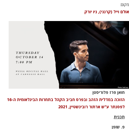
מקום:
אולם וייל (קרנגי), ניו יורק
חואן פרז פלוריסטן
הזוכה במדלית הזהב ובפרס חביב הקהל בתחרות הבינלאומית ה-16
לפסנתר ע"ש ארתור רובינשטיין, 2021
תכנית
פ. שופן