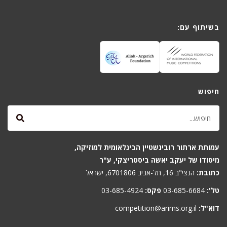
בשיתוף עם:
חיפוש
עמותת ארתור רובינשטיין הבינלאומית למוזיקה,
מיסודו של יעקב יאשה ביסטריצקי, ע"ר
כתובת:
הנצי"ב 16, תל-אביב 6701806, ישראל
טל':
03-685-6684
פקס:
03-685-4924
דוא"ל:
competition@arims.org.il