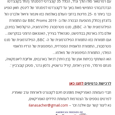
עם רפרטואר סולו הולך וגדל, הכולל 35 קונצ'רטי לפסנתר (החל בקונצ'רטו
הברנדנבורגי החמישי מאת באך עד לקונצ'רטו לפסנתר של ליגטי). חואן הופיע
כבר ביותר מ -25 מדינות ברחבי העולם באולמות כמו וויגמור ורויאל אלברט הול
בלונדון (כחלק מהופעת הבכורה שלו ב- BBC Proms 2019 עם התזמורת
הפילהרמונית של ה- BBC), סנט פטרסבורג פילהרמוניה, הרקולסאל במינכן,
אולם בלה בארטוק בבודפשט, טונהאלל בציריך, האטנאום הרומני בבוקרשט…
ועם תזמורות כמו התזמורת הפילהרמונית של ה- BBC, הפילהרמונית של סנט
פטרסבורג, התזמורת הלאומית הספרדית, הסימפונית של הרדיו הלאומי
הפולני, התזמורת הסימפונית של מאלמו…
הוא השתתף בכיתות אמן של (בין היתר) דניאל בארנבוים, אליזבת ליאנסקאיה,
מנחם פרסלר, פרנץ ראדוס, קיריל גרשטיין, נלסון גרנר, סטיבן קובצ'ביץ '.
לרכישת כרטיסים
לחצו כאן
חברי העמותה האמריקאית מוזמנים חינם לקונצרט ולארוחת ערב שאחריו.
לפרטים נוספים על הצטרפות לעמותת הידידים האמריקאים,
נא ליצור קשר עם אילנה זכר –
ilanasacher@gmail.com