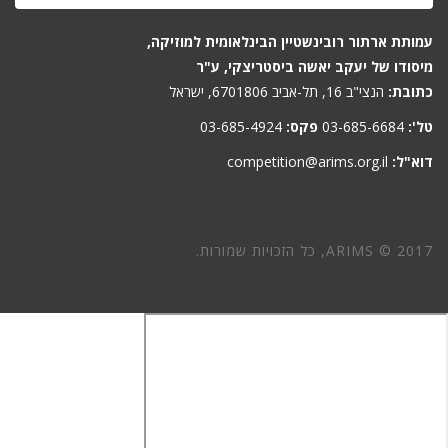
עמותת ארתור רובינשטיין הבינלאומית למוזיקה,
מיסודו של יעקב יאשה ביסטריצקי, ע"ר
כתובת:
הנצי"ב 16, תל-אביב 6701806, ישראל
טל':
03-685-6684
פקס:
03-685-4924
דוא"ל:
competition@arims.org.il
ARIMS © 2017, כל הזכויות שמורות.