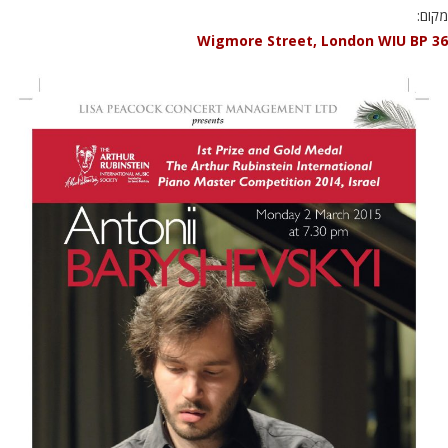
מקום:
36 Wigmore Street, London WIU BP