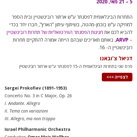
5 – 21 מאי, 2020
התחרות הבינלאומית לפסנתר ע"ש ארתור רובינשטיין ובית הספר
למוזיקה ע"ש בוכמן-מהטה, בשיתוף עיתון "הארץ", חברו יחד בכדי
להביא לכם את
חגיגות הפסנתר הווירטואליות של תחרות רובינשטיין
–
ARVP
, באותם תאריכים שבהם הייתה אמורה להתקיים תחרות
רובינשטיין ה- 16.
דניאל צ'ובאנו
פרס שני בתחרות הבינלאומית ה-15 לפסנתר ע"ש ארתור רובינשטיין
לצפייה >>>
Sergei Prokofiev
(1891-1953)
Concerto No. 3 in C Major, Op. 26
I. Andante. Allegro
II. Tema con variazioni
III. Allegro, ma non troppo
Israel Philharmonic Orchestra
Conductor:
Omer Meir Wellber