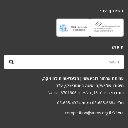
בשיתוף עם:
חיפוש
עמותת ארתור רובינשטיין הבינלאומית למוזיקה,
מיסודו של יעקב יאשה ביסטריצקי, ע"ר
כתובת:
הנצי"ב 16, תל-אביב 6701806, ישראל
טל':
03-685-6684
פקס:
03-685-4924
דוא"ל:
competition@arims.org.il