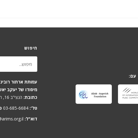
חיפוש
עם:
עמותת ארתור רובינש
מיסודו של יעקב יאש
כתובת:
הנצי"ב 16, תל-אביב 6701806, ישראל
טל':
03-685-6684
פ
דוא"ל:
arims.org.il