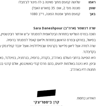
ראמו
שלושה קטעים מתוך סוויטה ב-לה מינור לצ'מבלו
שופן
סונטה מס' 2, אופ. 35 (מארש האבל)
באך
קטעים מתוך אמנות הפוגה, רי"ב 1080
שרה דנשפור (ארה"ב)
Sara Daneshpour
בסיאול, במרוקו ובפרס הראשון בתחרות ויליאם קאפל לפסנתר ברוסיה.
שרה למדה אצל ליאון פליישר בקרטיס שבפילדלפיה ואצל יוכבד קפלינסקי בג'ו
בקליבלנד.
היא הופיעה ברחבי העולם: בארה"ב, בקנדה, ברוסיה, בגרמניה, בפינלנד, ב
תחנות רדיו בארה"ב.
האירוע בחסות