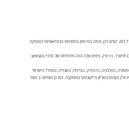
הזוכה בפרס השלישי בתחרות הבינלאומית לפסנתר ע"ש ארתור רובינשטיין, 2017. קודם לכן, זכתה בפרסים בתחרויות הבינלאומיות למוסיקה
ליארד, ניו יורק. בימים אלה הינה תלמידתו של סרגיי באבאיאן
אסטוניה, בנורבגיה, בדנמרק, בצרפת, בשבדיה, בספרד בישראל
וביפן. היא ניגנה באולמות ידועים, בהם: מרכז קנדי בוושינגטון, אולם קרנגי בניו-יורק וקונסרבטוריון צ'ייקובסקי במוסקבה. כמו כן הופיעה ב-160