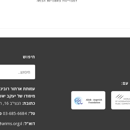
חיפוש
עם:
עמותת ארתור רובינש
מיסודו של יעקב יאש
כתובת:
הנצי"ב 16, תל-אביב 6701806, ישראל
טל':
03-685-6684
פ
דוא"ל:
arims.org.il