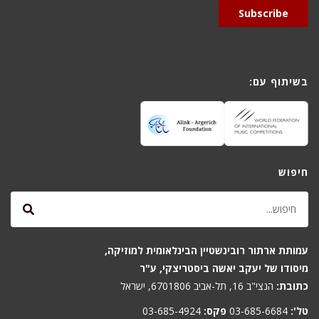
Subscribe
בשיתוף עם:
חיפוש
עמותת ארתור רובינשטיין הבינלאומית למוזיקה,
מיסודו של יעקב יאשה ביסטריצקי, ע"ר
כתובת:
הנצי"ב 16, תל-אביב 6701806, ישראל
טל':
03-685-6684
פקס:
03-685-4924