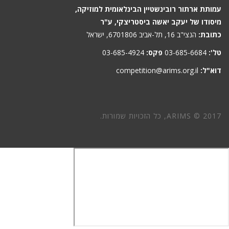
עמותת ארתור רובינשטיין הבינלאומית למוזיקה,
מיסודו של יעקב יאשה ביסטריצקי, ע"ר
כתובת:
הנצי"ב 16, תל-אביב 6701806, ישראל
טל':
03-685-6684
פקס:
03-685-4924
דוא"ל:
competition@arims.org.il
ARIMS © 2017, כל הזכויות שמורות.