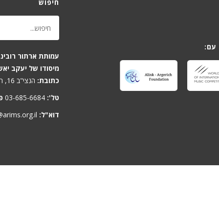
חיפוש
עם:
עמותת ארתור רובינש
מיסודו של יעקב יאש
כתובת:
הנצי"ב 16, תל-אביב 6701806, ישראל
טל':
03-685-6684
פ
דוא"ל:
arims.org.il