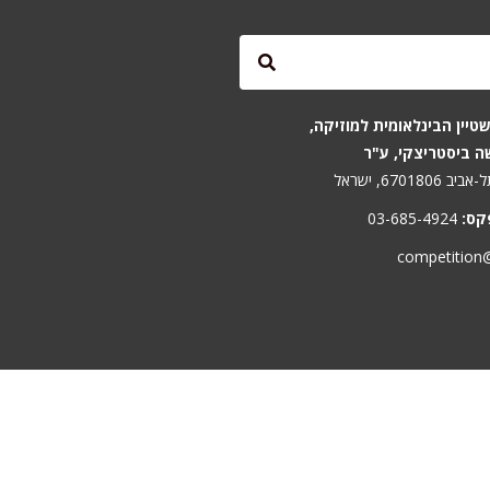
טיין הבינלאומית למוזיקה,
ה ביסטריצקי, ע"ר
קס:
03-685-4924
competition@