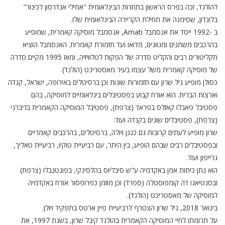
להולנד, זכה בפרס הראשון בתחרות הבינלאומית "אמילי אנדרסון לכינור"
בלונדון, שסימנה את תחילת הקריירה הבינלאומית שלו.
ב -1992 ייסד את אנסמבל Amati, אנסמבל מוסיקה קאמרית, שמופיע
בהרכבים משתנים ומגוונים, מדואו ועד תזמורת קאמרית. האנסמבל הוציא
תקליטורים רבים והקליט סדרה של הפקות לטלוויזיה, ומאז 1995 מקיים סדרה
של מוסיקה קאמרית משל עצמו בעיר מאסטריכט (הולנד).
כסולן מופיע גיל שרון עם תזמורות שונות וכן ברסיטלים באירופה, ישראל, קנדה
וארצות הברית. הוא אורח קבוע בפסטיבלים בינלאומיים למוסיקה, בהם
פסטיבל פאבלו קאזלס בפראד (צרפת), פסטיבל המוסיקה הקאמרית בז'יברני
(צרפת), פסטיבלים שונים בקנדה ועוד.
שרון מופיע לעתים קרובות גם כנגן ויולה, ברסיטלים, בהרכבים קאמריים
ובפסטיבלים רבים שבהם הופיע, בין היתר, עם רביעיית טוקיו, רביעיית טאליך,
גרייפון ועוד.
הוא נתן כיתות אמן באקדמיה ע"ש סיבליוס בהלסינקי, בפונטנבלו (צרפת)
ובסנטיאגו דה קומפוסטלה (ספרד) וכן מוזמן כפרופסור אורח באקדמיה
למוסיקה של מאסטריכט (הולנד).
בינואר 2018, גיל שרון הצטרף לרביעיית פיין ארטס בתפקיד ויולן.
על תרומתו לחיי המוסיקה הקאמרית בהולנד קיבל שרון, בשנת 1997, את