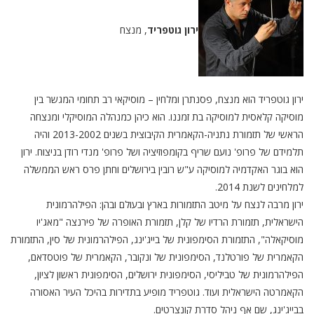
ירון גוטפריד
, מנצח
ירון גוטפריד הוא מנצח, פסנתרן ומלחין – מוסיקאי רב תחומי המגשר בין
מוסיקה קלאסית למוסיקה בת זמננו. הוא כיהן כמנהלה המוסיקלי ומנצחה
הראשי של תזמורת נתניה-הקאמרית הקיבוצית בשנים 2013-2002 והיה
תלמידם של פרופ' נועם שריף בקומפוזיציה ושל פרופ' מנדי רודן בניצוח. ירון
הוא בוגר האקדמיה למוסיקה ע"ש רובין בירושלים וחתן פרס ראש הממשלה
למלחינים לשנת 2014.
ירון מרבה לנצח על מיטב התזמורות בארץ ובעולם ובהן: הפילהרמונית
הישראלית, תזמורת הרדיו של קלן, תזמורת האופרה של פירנצה "מאג'יו
מוסיקאלה", התזמורת הסימפונית של בייג'ינג, הפילהרמונית של סין, התזמורת
הקאמרית של פורטלנד, הסימפונית של ונקובר, הקאמרית של פוטסדאם,
הפילהרמונית של טביליסי, הסימפונית ירושלים, הסימפונית ראשון לציון,
הקאמרטה הישראלית ועוד. גוטפריד מופיע בתדירות בהיכל העיר האסורה
בבייג'ינג, שם אף ניהל סדרת קונצרטים.