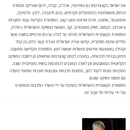
את ישראל בקונצרטים גם באירופה, ארה"ב, קנדה, דרום אמריקה והמזרח
הרחוק ומשתתפת בפסטיבלים יוקרתיים, בהם: זלצבורג, לינץ, הלסינקי,
איסטנבול, אתונה, מרכז אירופה והונג קונג. התזמורת הקליטה עבור החברות
צ'אנדוס, נקסוס, מוזיק מאסטרס, קוך, הוצאת המוזיקה הישראלית ו-טלדק.
התזמורת הקאמרית הישראלית חרתה על דגלה ערכים מרכזיים בחזונה אשר
כוללים איכות מוזיקלית, קידום יצירה ישראלית ויצירת קשר הדוק בין קהל
וקהילה באמצעות אירועים ופעולות יוצאות דופן. התזמורת מקדישה מחשבה
ודמיון בבניית תכניותיה, במטרה לקיים קונצרטים שיתאימו הן לחובבי המוזיקה
הקלאסית המושבעים והן לאלה המוכנים להתנסות בחוויה מוסיקלית שונה.
התכניות פונות לקהל רחב, ממזגות תרבויות וסגנונות ויוצרות שיתופי פעולה
עם תחומי מוזיקה שונים.
התזמורת הקאמרית הישראלית נתמכת על-ידי משרד התרבות והספורט
ועל-ידי עיריית תל אביב יפו.