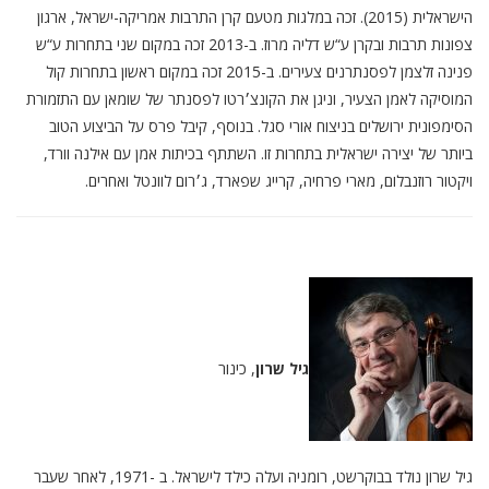
הישראלית (2015). זכה במלגות מטעם קרן התרבות אמריקה-ישראל, ארגון
צפונות תרבות ובקרן ע“ש דליה מרוז. ב-2013 זכה במקום שני בתחרות ע“ש
פנינה זלצמן לפסנתרנים צעירים. ב-2015 זכה במקום ראשון בתחרות קול
המוסיקה לאמן הצעיר, וניגן את הקונצ׳רטו לפסנתר של שומאן עם התזמורת
הסימפונית ירושלים בניצוח אורי סגל. בנוסף, קיבל פרס על הביצוע הטוב
ביותר של יצירה ישראלית בתחרות זו. השתתף בכיתות אמן עם אילנה וורד,
ויקטור רוזנבלום, מארי פרחיה, קרייג שפארד, ג׳רום לוונטל ואחרים.
גיל שרון
, כינור
גיל שרון נולד בבוקרשט, רומניה ועלה כילד לישראל. ב -1971, לאחר שעבר