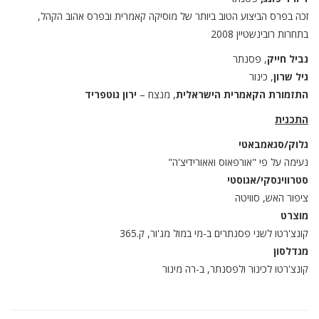
זכה בפרס הביצוע הטוב ביותר של מוסיקה קאמרית ובפרס אהוב הקהל,
בתחרות רובינשטיין 2008
נביל חייק
, פסנתר
גיל שרון
, כינור
התזמורת הקאמרית הישראלית
, מנצח –
ירון גוטפריד
התכנית
גלוק/סגאמבאטי
נעימה על פי "אורפאוס ואאורידיצ'ה"
סטרווינסקי/אגוסטי
ציפור האש, סוויטה
מוצרט
קונצ'רטו לשני פסנתרים ב-מי במול מג'ור, ק.365
מנדלסון
קונצ'רטו לכינור ולפסנתר, ב-רה מינור