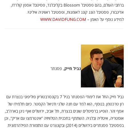
ברחבי העולם, בהם פסטיבל Blossom בקליבלנד, פסיטבל אספן קולרדו,
אדינבורו, פסטיבל הונג קונג לאומנות, ופסטיבל ראוויניה אילינוי.
למידע נוסף על האמן –
WWW.DAVIDFUNG.COM
נביל חייק
, פסנתר
נביל חייק החל את לימודי הפסנתר בגיל 7 בקונסרבטוריון פוליפוני בנצרת עם
רון טרכטמן. בנוסף, הוא למד עם חנה שלגי ודניאל הקסטר. כיום תלמידו של
אסף זהר. הופיע ברסיטלים שונים בנצרת, תל אביב, ירושלים ואף ניגן בארה“ב,
אוסטריה, איטליה ובלגיה. השתתף בתכנית הטלוויזיה ”אינטרמצו עם אריק“, וכן
בפסטיבל פסנתרים בירושלים (2014) ובקונצרט עם התזמורת הפילהרמונית