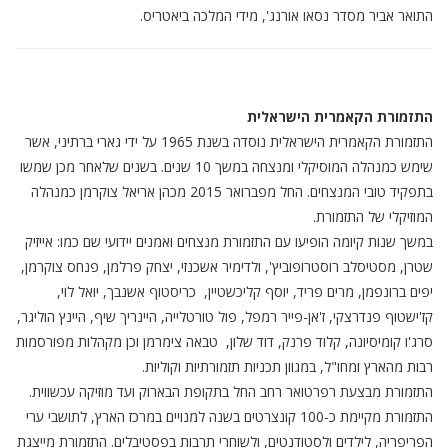
התואר אביר מסדר נסאו אורנג', מידי המלכה ביאטריס.
התזמורת הקאמרית הישראלית
התזמורת הקאמרית הישראלית נוסדה בשנת 1965 על ידי גארי ברתיני, אשר
שימש כמנהלה המוסיקלי ומנצחה במשך 10 שנים. בשנים שלאחר מכן שמשו
בתפקיד טובי המנצחים. החל מפברואר 2015 מכהן אריאל צוקרמן כמנהלה
המוזיקלי של התזמורת.
במשך שנות קיומה הופיעו עם התזמורת מנצחים ואמנים יידועי שם כמו: אייזיק
שטרן, מסטיסלב רוסטרופוביץ', ולדימיר אשכנזי, יצחק פרלמן, פנחס צוקרמן,
יפים ברונפמן, מרים פריד, יוסף קליכשטיין, כריסטוף אשנבך, יואל לוי,
קז'ישטוף פנדרצקי, ז'אן-פייר רמפל, פול טורטלייה, היינריך שיף, היינץ הוליגר,
סרג'ו קומיסיונה, קלוד פרנק, דוד שלון, טבאה צימרמן וכן מקהלות מפורסמות
רבות מהארץ ומחו"ל, במגוון תכניות תזמורתיות וקוליות.
התזמורת מבצעת רפרטואר רחב החל בתקופת הבארוק ועד מוזיקה עכשווית.
התזמורת מקיימת כ-100 קונצרטים בשנה למנויים במרכז הארץ, לתושבי ערי
הפריפריה, לילדים ולסטודנטים, ולשוחרי תרבות בפסטיבלים. התזמורת מייצגת