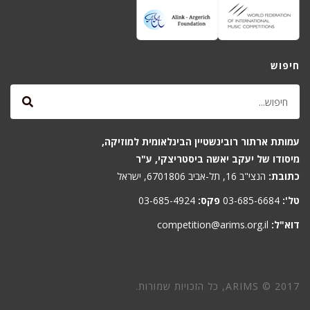
חיפוש
עמותת ארתור רובינשטיין הבינלאומית למוזיקה,
מיסודו של יעקב יאשה ביסטריצקי, ע"ר
כתובת:
הנצי"ב 16, תל-אביב 6701806, ישראל
טל':
03-685-6684
פקס:
03-685-4924
דוא"ל:
competition@arims.org.il
ARIMS © 2017, כל הזכויות שמורות.