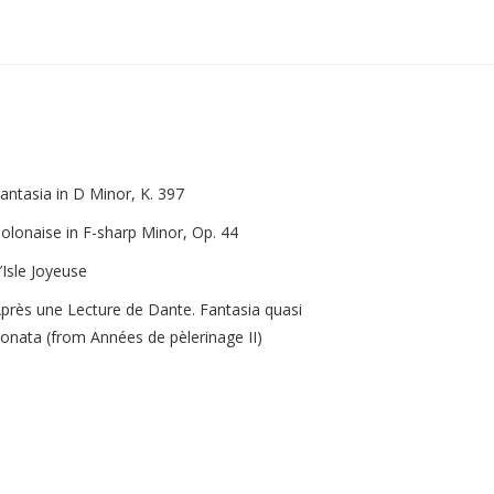
antasia in D Minor, K. 397
olonaise in F-sharp Minor, Op. 44
’Isle Joyeuse
près une Lecture de Dante. Fantasia quasi
onata (from Années de pèlerinage II)