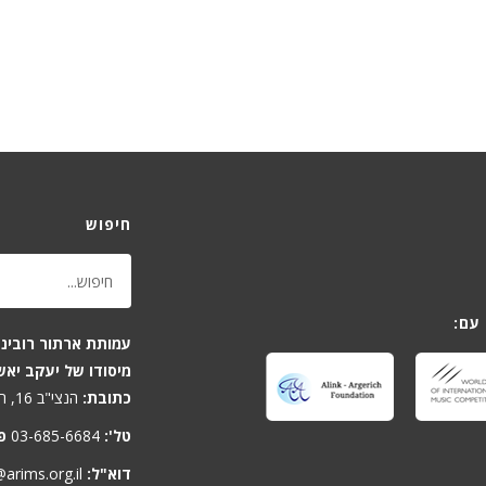
חיפוש
בשי
בינלאומית למוזיקה,
אשה ביסטריצקי, ע"ר
הנצי"ב 16, תל-אביב 6701806, ישראל
כתובת:
:
03-685-6684
טל':
arims.org.il
דוא"ל: