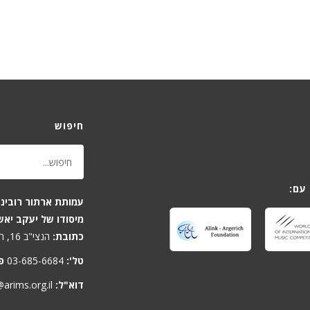
חיפוש
עם:
עמותת ארתור רובינש
מיסודו של יעקב יאש
כתובת:
הנצי"ב 16, תל-אביב 6701806, ישראל
טל':
03-685-6684
פ
דוא"ל:
arims.org.il