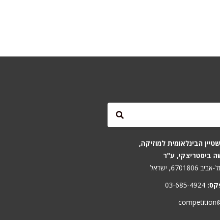
טיין הבינלאומית למוזיקה,
ה ביסטריצקי, ע"ר
קס:
03-685-4924
competition@