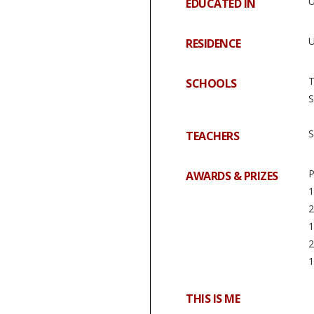
EDUCATED IN
RESIDENCE
T
SCHOOLS
S
S
TEACHERS
P
AWARDS & PRIZES
1
2
1
2
1
THIS IS ME