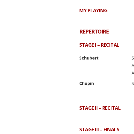
MY PLAYING
REPERTOIRE
STAGE I – RECITAL
Schubert
S
A
A
Chopin
S
STAGE II – RECITAL
STAGE III – FINALS