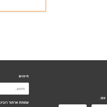
חיפוש
עם:
עמותת ארתור רובינש