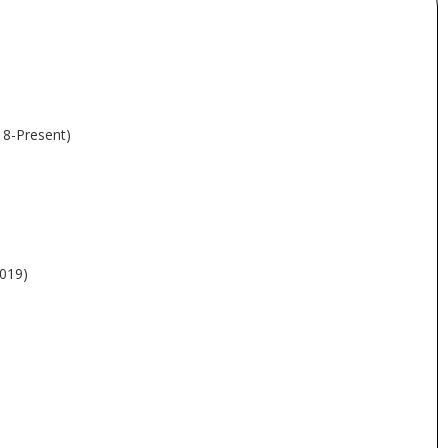
018-Present)
2019)
)