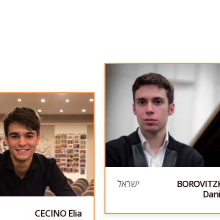
BOROVITZ
ישראל
Dani
CECINO Elia