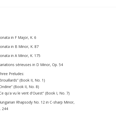
onata in F Major, K. 6
onata in B Minor, K. 87
onata in A Minor, K. 175
ariations sérieuses in D Minor, Op. 54
hree Preludes:
Brouillards” (Book II, No. 1)
Ondine” (Book II, No. 8)
Ce qu'a vu le vent d'Ouest” (Book I, No. 7)
ungarian Rhapsody No. 12 in C-sharp Minor,
. 244