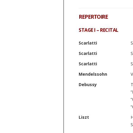
REPERTOIRE
STAGE I – RECITAL
Scarlatti
S
Scarlatti
S
Scarlatti
S
Mendelssohn
V
Debussy
T
“
“
“
Liszt
H
S