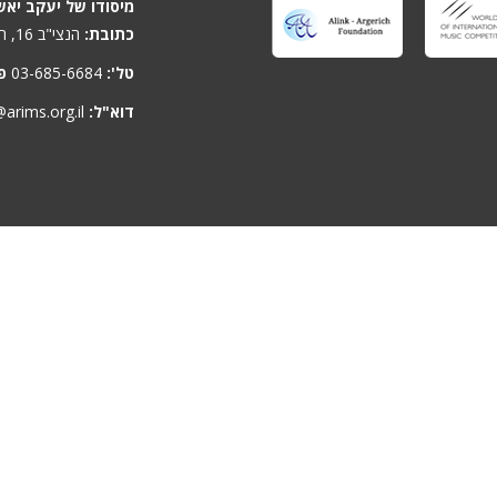
מיסודו של יעקב יאש
כתובת:
הנצי"ב 16, תל-אביב 6701806, ישראל
טל':
03-685-6684
פ
דוא"ל:
arims.org.il