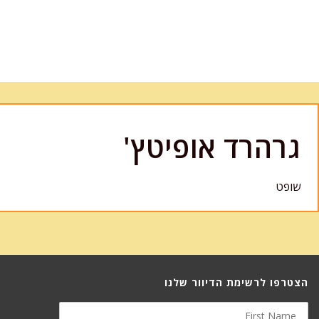
גרהרד אופיטץ'
שופט
הצטרפו לרשימת הדיוור שלנו
First
Name