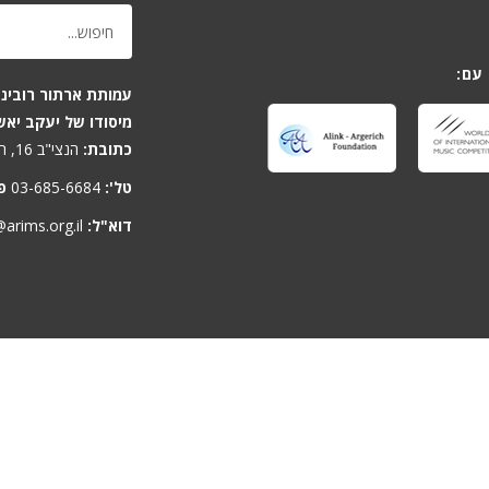
עם:
עמותת ארתור רובינש
מיסודו של יעקב יאש
כתובת:
הנצי"ב 16, תל-אביב 6701806, ישראל
טל':
03-685-6684
פ
דוא"ל:
arims.org.il