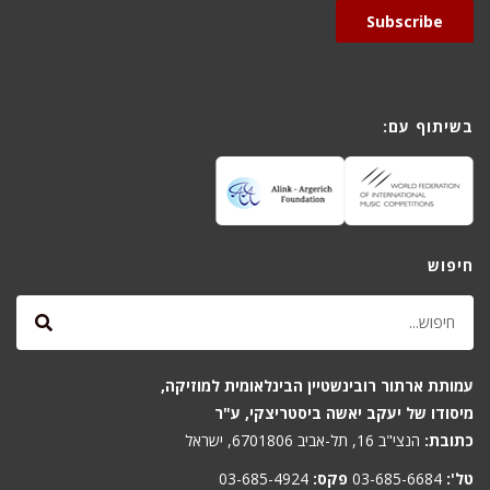
Subscribe
בשיתוף עם:
חיפוש
עמותת ארתור רובינשטיין הבינלאומית למוזיקה,
מיסודו של יעקב יאשה ביסטריצקי, ע"ר
כתובת:
הנצי"ב 16, תל-אביב 6701806, ישראל
טל':
03-685-6684
פקס:
03-685-4924